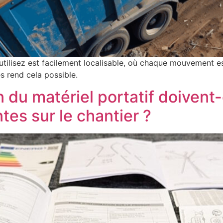
ilisez est facilement localisable, où chaque mouvement est
s rend cela possible.
n du matériel portatif doivent-
tes sur le chantier ?