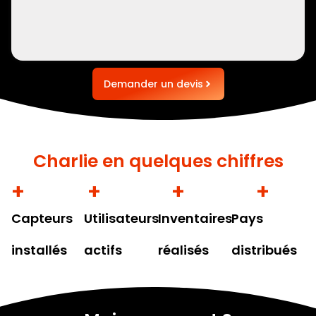
Demander un devis
Charlie en quelques chiffres
+
25000
+
2000
+
5
M
+
7
Capteurs
Utilisateurs
Inventaires
Pays
installés
actifs
réalisés
distribués