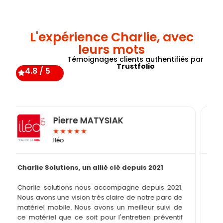
L'expérience Charlie, avec
leurs mots
Témoignages clients authentifiés par
Trustfolio
4.8 / 5
Pierre MATYSIAK
★
★
★
★
★
Iléo
Charlie Solutions, un allié clé depuis 2021
L’e
be
Charlie solutions nous accompagne depuis 2021.
sui
Nous avons une vision très claire de notre parc de
matériel mobile. Nous avons un meilleur suivi de
Ave
ce matériel que ce soit pour l'entretien préventif
dis