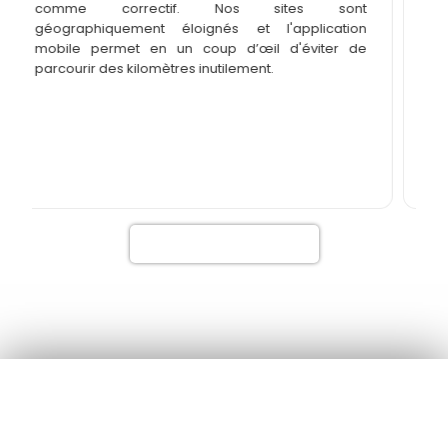
comme correctif. Nos sites sont
cen
géographiquement éloignés et l'application
op
mobile permet en un coup d’œil d'éviter de
op
parcourir des kilomètres inutilement.
l'
spé
pe
inc
mod
sup
Demander un devis
Ils parlent de nous