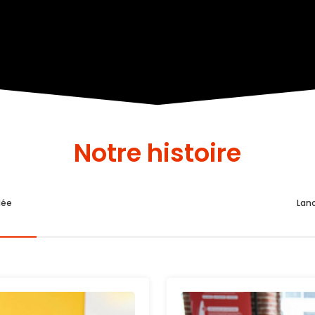
Notre histoire
dée
Lan