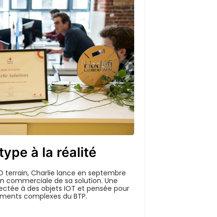
ype à la réalité
Charlie Solut
D terrain, Charlie lance en septembre
investisseurs 
on commerciale de sa solution. Une
est bien
ctée à des objets IOT et pensée pour
Entreprise
ements complexes du BTP.
géo