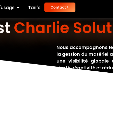
'usage
Tarifs
Contact
st
Charlie Solut
Nous accompagnons les 
la gestion du matériel afi
une visibilité globale
clarté, réactivité et ré