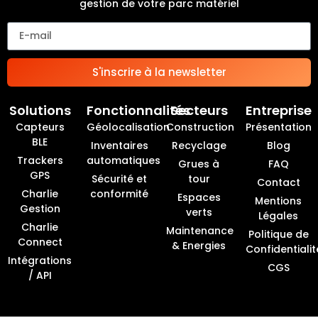
gestion de votre parc matériel
S'inscrire à la newsletter
Solutions
Fonctionnalités
Secteurs
Entreprise
Capteurs
Géolocalisation
Construction
Présentation
BLE
Inventaires
Recyclage
Blog
Trackers
automatiques
Grues à
FAQ
GPS
Sécurité et
tour
Contact
Charlie
conformité
Espaces
Mentions
Gestion
verts
Légales
Charlie
Maintenance
Politique de
Connect
& Energies
Confidentialit
Intégrations
CGS
/ API