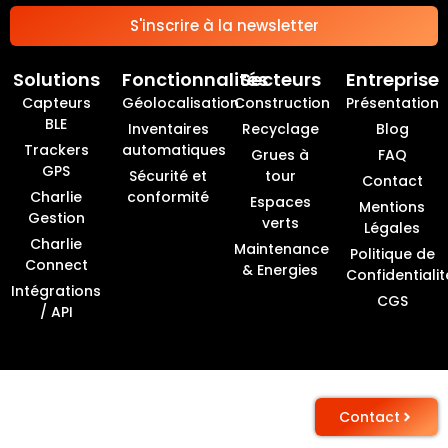
S'inscrire à la newsletter
Solutions
Fonctionnalités
Secteurs
Entreprise
Capteurs
Géolocalisation
Construction
Présentation
BLE
Inventaires
Recyclage
Blog
Trackers
automatiques
Grues à
FAQ
GPS
Sécurité et
tour
Contact
Charlie
conformité
Espaces
Mentions
Gestion
verts
Légales
Charlie
Maintenance
Politique de
Connect
& Energies
Confidentialit
Intégrations
CGS
/ API
Contact